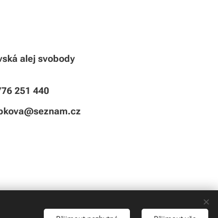
vská alej svobody
776 251 440
rbkova@seznam.cz