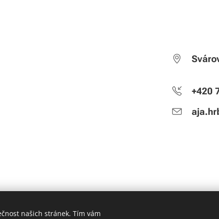
Sváro
+420 
aja.h
ečnost našich stránek. Tím vám